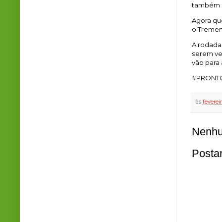
também s
Agora qu
o Tremen
A rodada 
serem ve
vão para 
#PRONTO
às
feverei
Nenhu
Posta