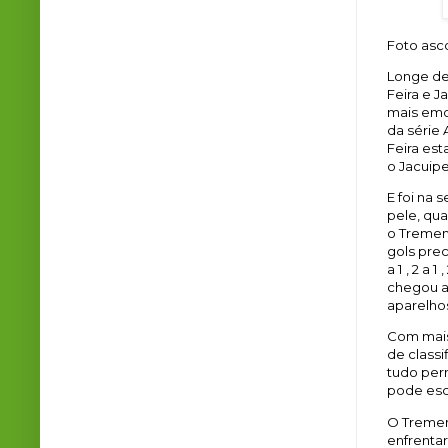
Foto asc
Longe de
Feira e J
mais emo
da série
Feira es
o Jacuipe
E foi na 
pele, qua
o Tremen
gols prec
a 1 , 2 a 
chegou ao
aparelho
Com mais
de classi
tudo per
pode esc
O Tremen
enfrenta