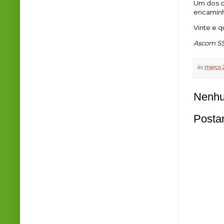
Um dos c
encaminh
Vinte e q
Ascom SS
às
março 2
Nenhu
Posta