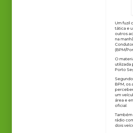
Um fuzil 
tática e 
outros ac
na manhã 
Condutore
(BPM/Por
O materi
utilizada
Porto Se
Segundo 
BPM, os a
perceber
um veícul
área e e
oficial.
Também f
rádio co
dois veíc