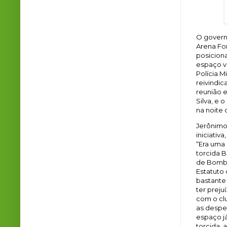
O govern
Arena Fon
posiciona
espaço vo
Polícia M
reivindic
reunião e
Silva, e 
na noite 
Jerônimo
iniciativ
“Era uma
torcida 
de Bombe
Estatuto 
bastante 
ter prej
com o clu
as despes
espaço já
torcida, 