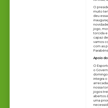
O preside
muito te
deu essa
inauguraç
novidade
jogo, mo
torcida e
capaz de
vamos co
com as p
Parabéns
Apoio do
O Esporte
o Govern
domingo,
integra 
arrecada
nossa to
jogos tre
abertos 
uma prio
necessid