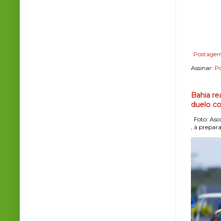
Postagem
Assinar:
Po
Bahia re
duelo co
Foto: Asco
, à prepara