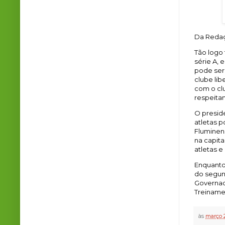
Da Redaç
Tão logo
série A,
pode ser
clube li
com o cl
respeita
O presid
atletas 
Fluminens
na capit
atletas 
Enquanto
do segun
Governad
Treiname
às
março 2