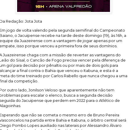
Da Redação: Jota Jota
Em jogo de volta valendo pela segunda semifinal do Campeonato
Baiano, o Jacuipense recebe na tarde deste domingo (19), às 16h, a
equipe da Juazeirense com a vantagem de jogar apenas por um
empate, isso porque venceu a primeira fora de seus domínios.
A Juazeirense chaga com a missão de reverter as vantagens do
Leão do Sisal, o Cancão de Fogo precisa vencer pela diferença de
um gol para decisão por pênaltis ou por mais de dois gols para
alcançar a final contra o Bahia que venceu o Itabuna, e esta é a
meta do time treinado por Carlos Rabello que nunca chegou a uma
final da competição.
Por outro lado, Jonilson Veloso que aparentemente não tem
problemas para escalar o elenco, busca a segunda decisão
seguida do Jacuipense que perdem em 2022 para o Atlético de
Alagoinhas.
Esperando que não se cometa o mesmo erro de Bruno Pereira
Vasconcelos na partida entre Bahia e Itabuna, o árbitro central será
Diego Pombo Lopes auxiliado nas laterais por Alessandro Álvaro