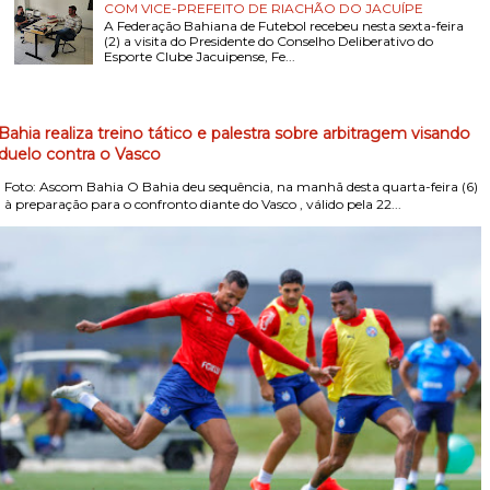
COM VICE-PREFEITO DE RIACHÃO DO JACUÍPE
A Federação Bahiana de Futebol recebeu nesta sexta-feira
(2) a visita do Presidente do Conselho Deliberativo do
Esporte Clube Jacuipense, Fe...
Bahia realiza treino tático e palestra sobre arbitragem visando
duelo contra o Vasco
Foto: Ascom Bahia O Bahia deu sequência, na manhã desta quarta-feira (6)
, à preparação para o confronto diante do Vasco , válido pela 22...