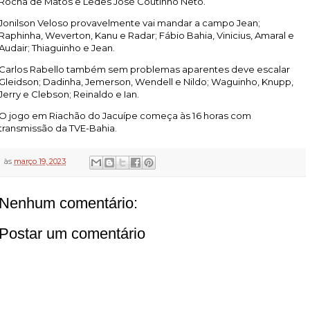
Rocha de Matos e Ledes José Coutinho Neto.
Jonilson Veloso provavelmente vai mandar a campo Jean;
Raphinha, Weverton, Kanu e Radar; Fábio Bahia, Vinicius, Amaral e
Audair; Thiaguinho e Jean.
Carlos Rabello também sem problemas aparentes deve escalar
Gleidson; Dadinha, Jemerson, Wendell e Nildo; Waguinho, Knupp,
Jerry e Clebson; Reinaldo e Ian.
O jogo em Riachão do Jacuípe começa às 16 horas com
transmissão da TVE-Bahia.
às
março 19, 2023
Nenhum comentário:
Postar um comentário