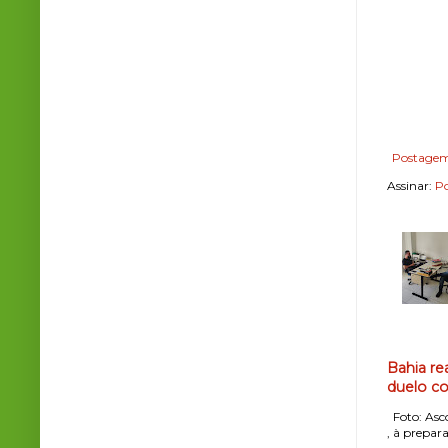
Postagem
Assinar:
Po
Bahia re
duelo co
Foto: Asco
, à prepara