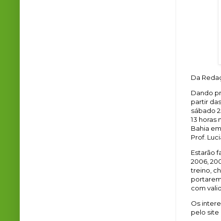
Da Redaç
Dando pr
partir d
sábado 25
13 horas
Bahia em
Prof. Luc
Estarão 
2006, 200
treino, c
portarem
com vali
Os inter
pelo site