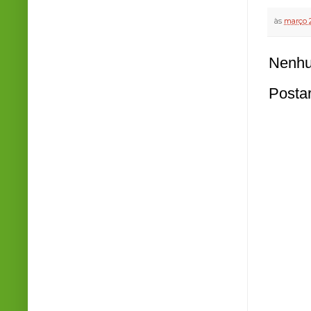
às
março 2
Nenhu
Posta