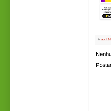
às
abril 2
Nenhu
Posta