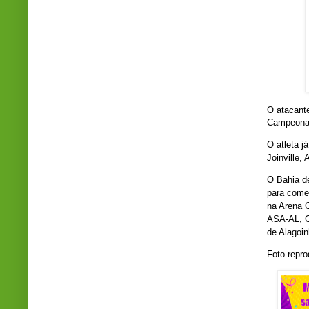
O atacan
Campeonat
O atleta j
Joinville, 
O Bahia de
para começ
na Arena C
ASA-AL, C
de Alagoi
Foto repr