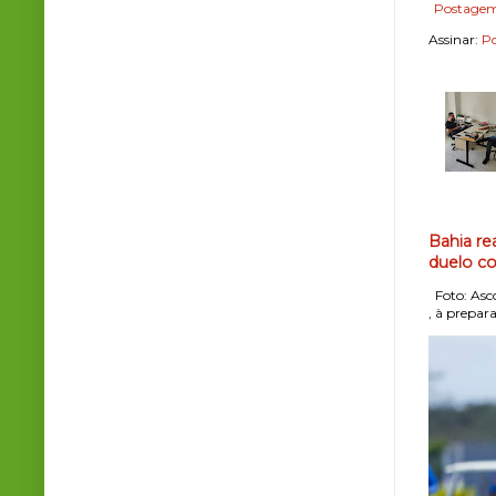
Postagem
Assinar:
Po
Bahia re
duelo co
Foto: Asco
, à prepara