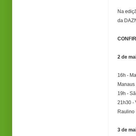
Na ediçã
da DAZN 
CONFIR
2 de ma
16h - M
Manaus 
19h - Sã
21h30 -
Raulino 
3 de ma