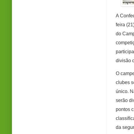
A Confed
feira (2
do
Campe
competiç
particip
divisão d
O campeo
clubes s
único. N
serão di
pontos c
classifi
da segun