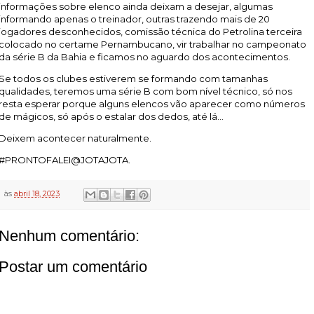
informações sobre elenco ainda deixam a desejar, algumas
informando apenas o treinador, outras trazendo mais de 20
jogadores desconhecidos, comissão técnica do Petrolina terceira
colocado no certame Pernambucano, vir trabalhar no campeonato
da série B da Bahia e ficamos no aguardo dos acontecimentos.
Se todos os clubes estiverem se formando com tamanhas
qualidades, teremos uma série B com bom nível técnico, só nos
resta esperar porque alguns elencos vão aparecer como números
de mágicos, só após o estalar dos dedos, até lá...
Deixem acontecer naturalmente.
#PRONTOFALEI@JOTAJOTA.
às
abril 18, 2023
Nenhum comentário:
Postar um comentário