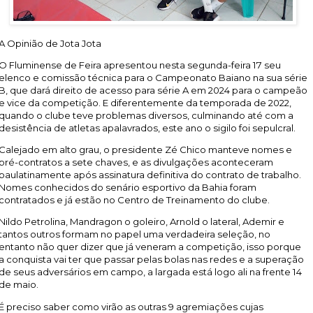
A Opinião de Jota Jota
O Fluminense de Feira apresentou nesta segunda-feira 17 seu
elenco e comissão técnica para o Campeonato Baiano na sua série
B, que dará direito de acesso para série A em 2024 para o campeão
e vice da competição. E diferentemente da temporada de 2022,
quando o clube teve problemas diversos, culminando até com a
desistência de atletas apalavrados, este ano o sigilo foi sepulcral.
Calejado em alto grau, o presidente Zé Chico manteve nomes e
pré-contratos a sete chaves, e as divulgações aconteceram
paulatinamente após assinatura definitiva do contrato de trabalho.
Nomes conhecidos do senário esportivo da Bahia foram
contratados e já estão no Centro de Treinamento do clube.
Nildo Petrolina, Mandragon o goleiro, Arnold o lateral, Ademir e
tantos outros formam no papel uma verdadeira seleção, no
entanto não quer dizer que já veneram a competição, isso porque
a conquista vai ter que passar pelas bolas nas redes e a superação
de seus adversários em campo, a largada está logo ali na frente 14
de maio.
É preciso saber como virão as outras 9 agremiações cujas