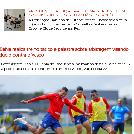
PRESIDENTE DA FBF; RICARDO LIMA SE REÚNE COM
COM VICE-PREFEITO DE RIACHÃO DO JACUÍPE
A Federação Bahiana de Futebol recebeu nesta sexta-feira
(2) a visita do Presidente do Conselho Deliberativo do
Esporte Clube Jacuipense, Fe...
Bahia realiza treino tático e palestra sobre arbitragem visando
duelo contra o Vasco
Foto: Ascom Bahia O Bahia deu sequência, na manhã desta quarta-feira (6)
, à preparação para o confronto diante do Vasco , válido pela 22...