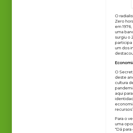
O radial
Zero hora
em 1976,
uma band
surgiu o 
participa
um dos in
destacou
Economia
O Secretá
deste an
cultura d
pandemia
aqui para
identida
economia
recursos”
Para o ve
uma opor
"Dá para 