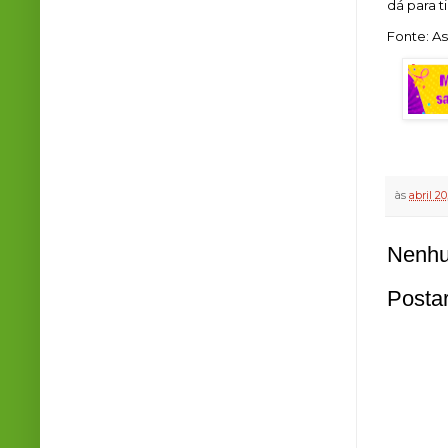
dá para t
Fonte: A
às
abril 20
Nenhu
Posta