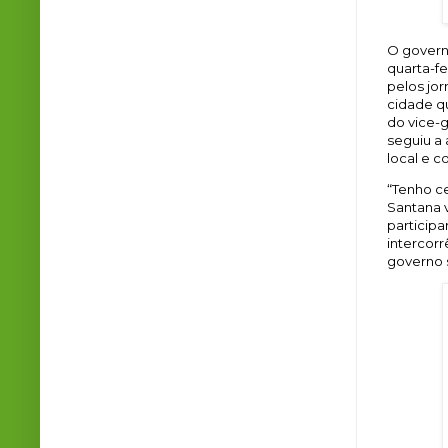
O govern
quarta-fe
pelos jor
cidade q
do vice-g
seguiu a
local e 
“Tenho ce
Santana v
participa
intercorr
governo 