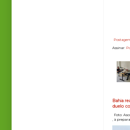
Postagem
Assinar:
Po
Bahia re
duelo co
Foto: Asco
, à prepara