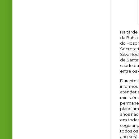
Na tarde 
da Bahia
do Hospit
Secretari
Silva Rod
de Santan
saúde dur
entre os 
Durante a
informou 
atender 
ministéri
permanec
planejame
anos não 
em todas
seguranç
todos os
ano será