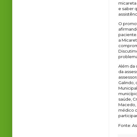
micareta
e saber q
assistênc
O promot
afirmand
paciente.
a Micaret
comprome
Discutim
problema
Além da 
da assess
assessor
Galindo,
Municipa
município
saúde, C
Macedo, 
médico d
participa
Fonte: 