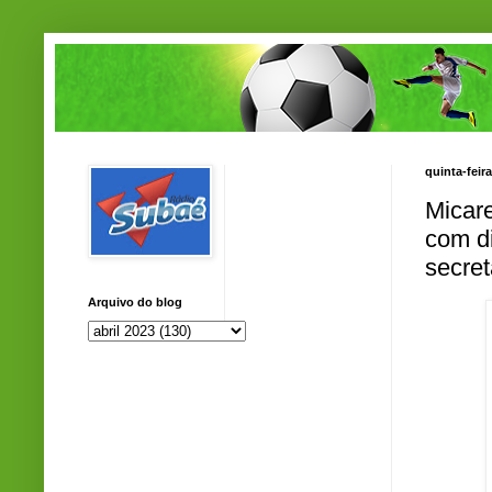
quinta-feira
Micare
com di
secret
Arquivo do blog