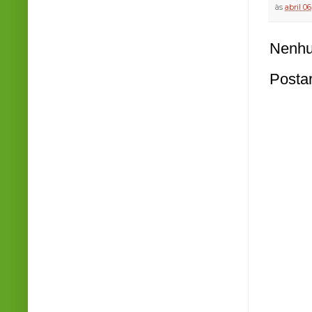
às
abril 06
Nenhu
Posta