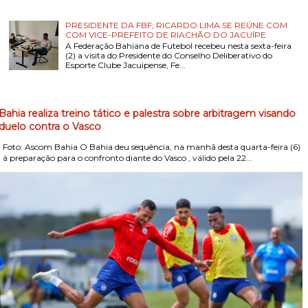
PRESIDENTE DA FBF; RICARDO LIMA SE REÚNE COM
COM VICE-PREFEITO DE RIACHÃO DO JACUÍPE
A Federação Bahiana de Futebol recebeu nesta sexta-feira
(2) a visita do Presidente do Conselho Deliberativo do
Esporte Clube Jacuipense, Fe...
Bahia realiza treino tático e palestra sobre arbitragem visando
duelo contra o Vasco
Foto: Ascom Bahia O Bahia deu sequência, na manhã desta quarta-feira (6)
, à preparação para o confronto diante do Vasco , válido pela 22...