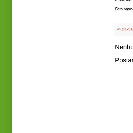
Foto repr
às
maio 16
Nenhu
Posta