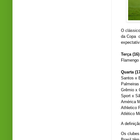
O clássico
da Copa do
expectativ
Terça (16)
Flamengo 
Quarta (17
Santos x B
Palmeiras 
Grêmio x C
Sport x Sã
América Mi
Athletico 
Atlético M
A definiçã
Os clubes 
Brasil têm