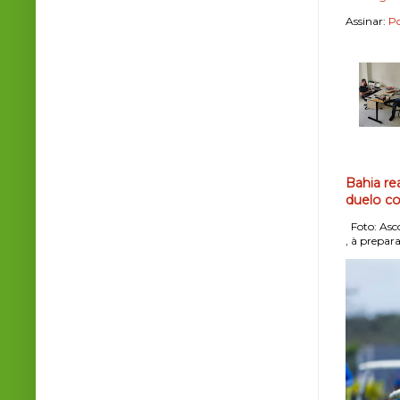
Assinar:
Po
Bahia re
duelo co
Foto: Asco
, à prepara