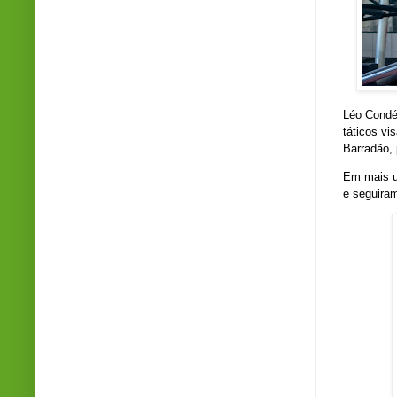
Léo Cond
táticos vi
Barradão, 
Em mais u
e seguiram