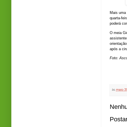
Mais uma 
quarta-fei
poderá con
O meia Gi
assistente
orientação
após a cir
Foto: Asc
às
maio 31
Nenhu
Posta