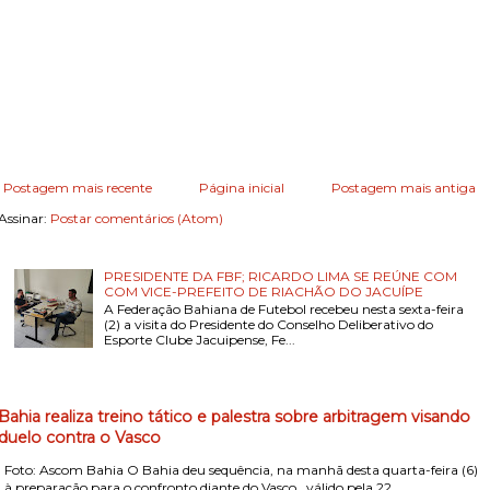
Postagem mais recente
Página inicial
Postagem mais antiga
Assinar:
Postar comentários (Atom)
PRESIDENTE DA FBF; RICARDO LIMA SE REÚNE COM
COM VICE-PREFEITO DE RIACHÃO DO JACUÍPE
A Federação Bahiana de Futebol recebeu nesta sexta-feira
(2) a visita do Presidente do Conselho Deliberativo do
Esporte Clube Jacuipense, Fe...
Bahia realiza treino tático e palestra sobre arbitragem visando
duelo contra o Vasco
Foto: Ascom Bahia O Bahia deu sequência, na manhã desta quarta-feira (6)
, à preparação para o confronto diante do Vasco , válido pela 22...