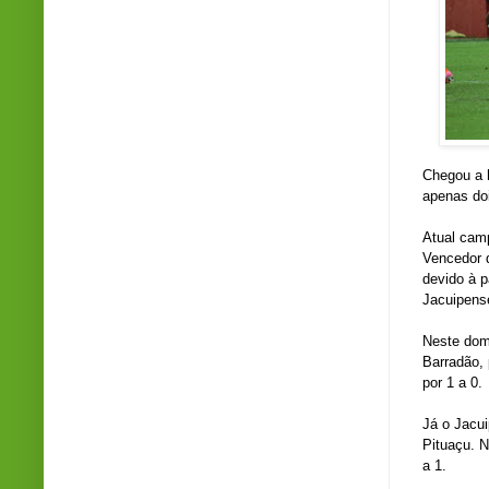
Chegou a 
apenas doi
Atual camp
Vencedor d
devido à p
Jacuipens
Neste domi
Barradão, 
por 1 a 0.
Já o Jacui
Pituaçu. N
a 1.