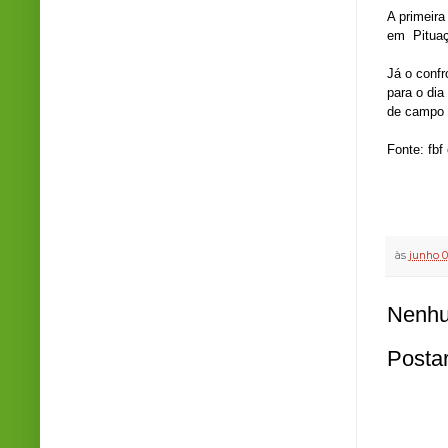
A primeira
em Pituaç
Já o confr
para o di
de campo 
Fonte: fbf
às
junho 0
Nenhu
Posta