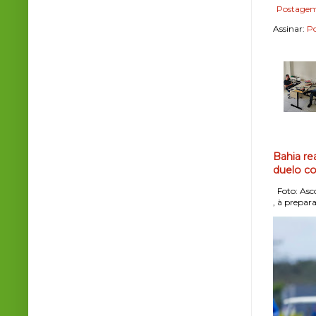
Postagem
Assinar:
Po
Bahia re
duelo co
Foto: Asco
, à prepara