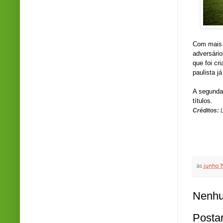
Com mais 
adversário
que foi cr
paulista j
A segunda
títulos.
Créditos:
às
junho 1
Nenhu
Posta