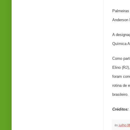
Palmeiras 
Anderson 
A designaç
Química A
Como part
Elino (RJ)
foram conv
rotina de 
brasileiro.
Créditos:
às
julho 0