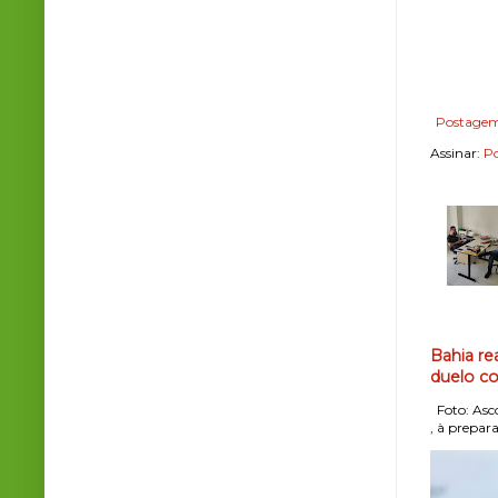
Postagem
Assinar:
Po
Bahia re
duelo co
Foto: Asco
, à prepara