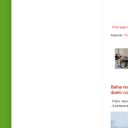
Postagem
Assinar:
Po
Bahia re
duelo co
Foto: Asco
, à prepara