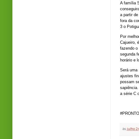
A família 
conseguir
a partir d
fora da co
3 o Potigu
Por melhor
Cajueiro, 
fazendo o 
segunda f
horário e l
Será uma 
ajustes fi
possam se 
sapiência
a série C 
#PRONTO
às
julho 2