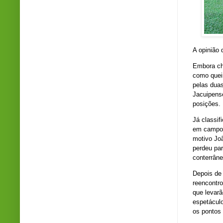
A opinião 
Embora ch
como quei
pelas duas
Jacuipens
posições.
Já classif
em campo 
motivo Jo
perdeu par
conterrâne
Depois de
reencontro
que levar
espetáculo
os pontos 