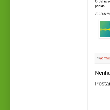
O Bahia s
partida.
EC BAHI
às
agosto 
Nenhu
Posta