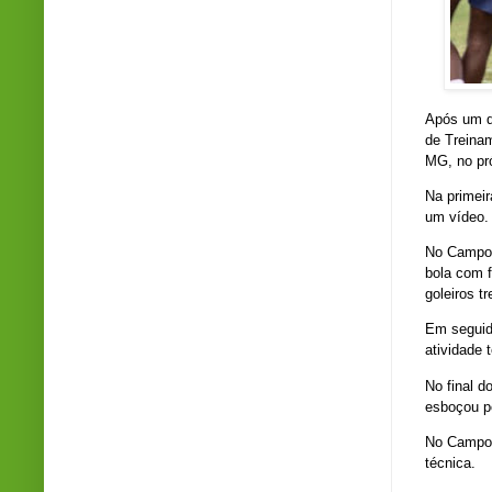
Após um di
de Treina
MG, no pr
Na primeir
um vídeo.
No Campo 2
bola com 
goleiros t
Em seguid
atividade 
No final d
esboçou po
No Campo 1
técnica.