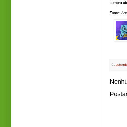
compra atr
Fonte: As
às
setembr
Nenhu
Posta