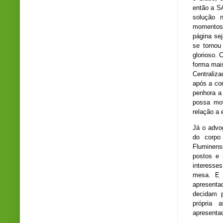
então a S
solução 
momentos 
página sej
se tornou
glorioso. 
forma mai
Centraliza
após a con
penhora a 
possa mo
relação a 
Já o advog
do corpo
Fluminens
postos e 
interesse
mesa. E 
apresenta
decidam 
própria 
apresent