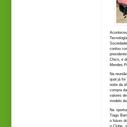
Aconteceu
Tecnologia
Sociedade
contou co
presidente
Chico, e 
Mendes Pin
Na reunião
qual já fo
noite da ú
compra da
valores d
modelo d
Na oportu
Tiago Bar
o futuro 
o Clube, 