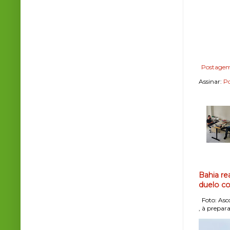
Postagem
Assinar:
Po
Bahia re
duelo co
Foto: Asco
, à prepara