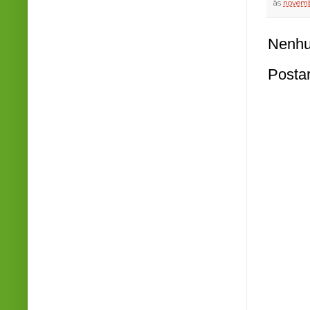
às
novemb
Nenhu
Posta