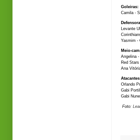
Goleiras:
Camila - 
Defensor
Levante UD
Corinthian
Yasmim - 
Meio-cam
Angelina -
Red Stars
Ana Vitór
Atacante
Orlando Pr
Gabi Porti
Gabi Nunes
Foto
: Le