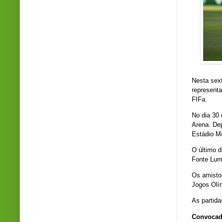
Nesta sext
representa
FIFa.
No dia 30
Arena. Dep
Estádio M
O último d
Fonte Lum
Os amistos
Jogos Olí
As partid
Convocada