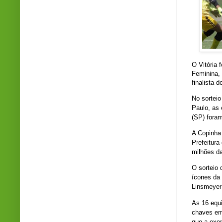
O Vitória 
Feminina,
finalista 
No sorteio
Paulo, as 
(SP) foram
A Copinha 
Prefeitura
milhões da
O sorteio 
ícones da 
Linsmeyer 
As 16 equi
chaves em 
que a exem