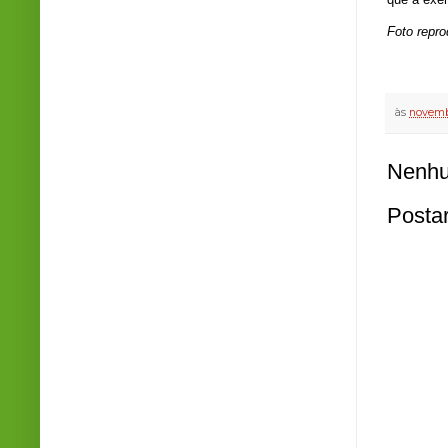
Foto repr
às
novemb
Nenhu
Posta