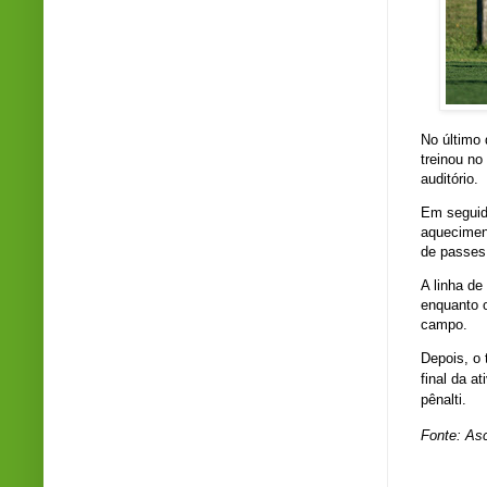
No último 
treinou n
auditório.
Em seguid
aquecimen
de passes 
A linha de
enquanto o
campo.
Depois, o
t
final da a
pênalti.
Fonte: As