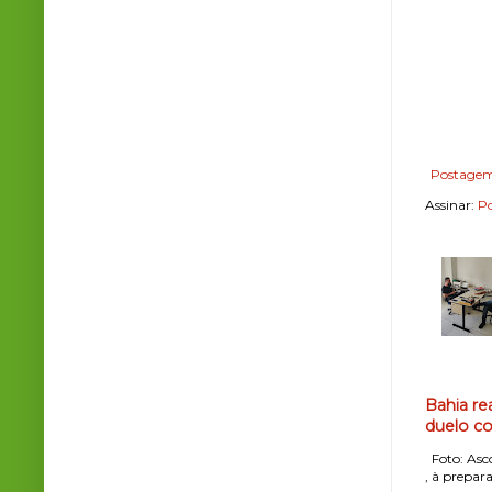
Postagem
Assinar:
Po
Bahia re
duelo co
Foto: Asco
, à prepara