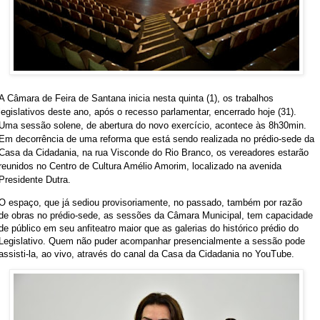
A Câmara de Feira de Santana inicia nesta quinta (1), os trabalhos
legislativos deste ano, após o recesso parlamentar, encerrado hoje (31).
Uma sessão solene, de abertura do novo exercício, acontece às 8h30min.
Em decorrência de uma reforma que está sendo realizada no prédio-sede da
Casa da Cidadania, na rua Visconde do Rio Branco, os vereadores estarão
reunidos no Centro de Cultura Amélio Amorim, localizado na avenida
Presidente Dutra.
O espaço, que já sediou provisoriamente, no passado, também por razão
de obras no prédio-sede, as sessões da Câmara Municipal, tem capacidade
de público em seu anfiteatro maior que as galerias do histórico prédio do
Legislativo. Quem não puder acompanhar presencialmente a sessão pode
assisti-la, ao vivo, através do canal da Casa da Cidadania no YouTube.