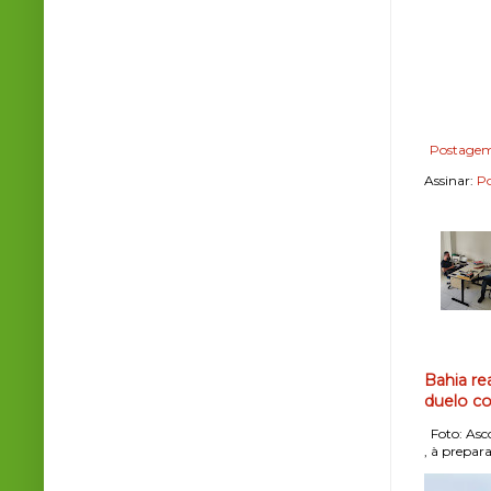
Postagem
Assinar:
Po
Bahia re
duelo co
Foto: Asco
, à prepara