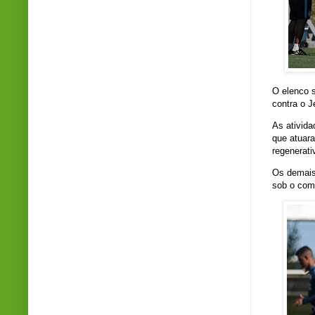
O elenco s
contra o J
As ativid
que atuar
regenerati
Os demais
sob o com