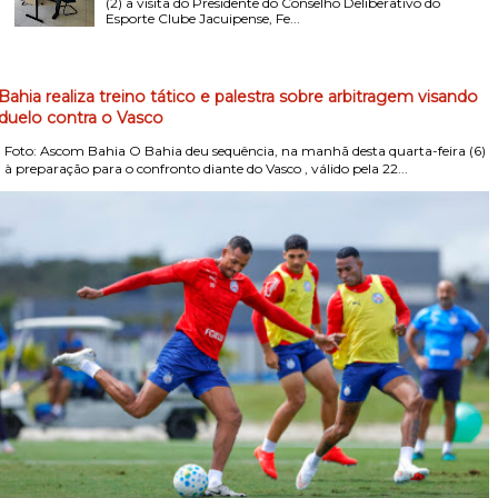
(2) a visita do Presidente do Conselho Deliberativo do
Esporte Clube Jacuipense, Fe...
Bahia realiza treino tático e palestra sobre arbitragem visando
duelo contra o Vasco
Foto: Ascom Bahia O Bahia deu sequência, na manhã desta quarta-feira (6)
, à preparação para o confronto diante do Vasco , válido pela 22...