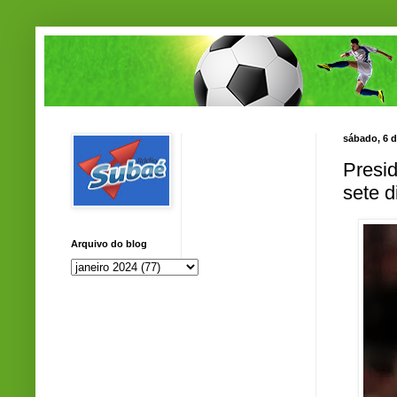
sábado, 6 d
Presid
sete d
Arquivo do blog