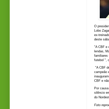
O preside
Lobo Zagal
ex-treinad
deste sába
"A CBF e o
lendas, Má
familiares
futebol ",
"A CBF de
campeão e
inauguram
CBF e não
Por causa
silêncio e
do Nordes
Foto repr