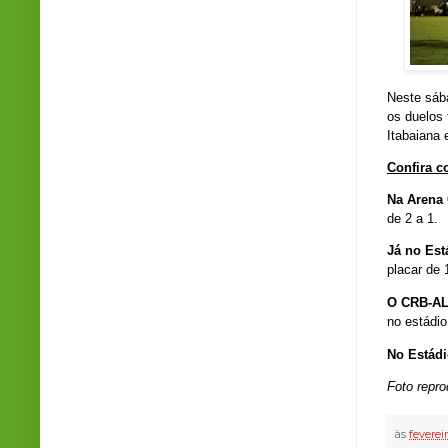
Neste sába
os duelos 
Itabaiana 
Confira c
Na Arena 
de 2 a 1.
Já no Est
placar de 
O CRB-AL 
no estádio
No
Estád
Foto repr
às
feverei