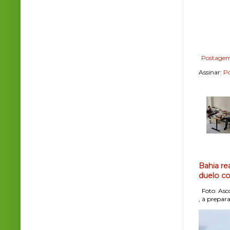
Postagem
Assinar:
Po
Bahia re
duelo co
Foto: Asco
, à prepara