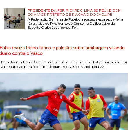
PRESIDENTE DA FBF; RICARDO LIMA SE REÚNE COM
COM VICE-PREFEITO DE RIACHÃO DO JACUÍPE
A Federação Bahiana de Futebol recebeu nesta sexta-feira
(2) a visita do Presidente do Conselho Deliberativo do
Esporte Clube Jacuipense, Fe...
Bahia realiza treino tático e palestra sobre arbitragem visando
duelo contra o Vasco
Foto: Ascom Bahia O Bahia deu sequência, na manhã desta quarta-feira (6)
, à preparação para o confronto diante do Vasco , válido pela 22...