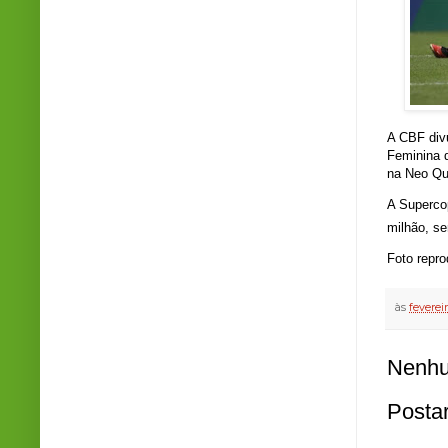
A CBF divu
Feminina d
na Neo Qu
A Supercop
milhão, se
Foto repr
às
feverei
Nenhu
Posta