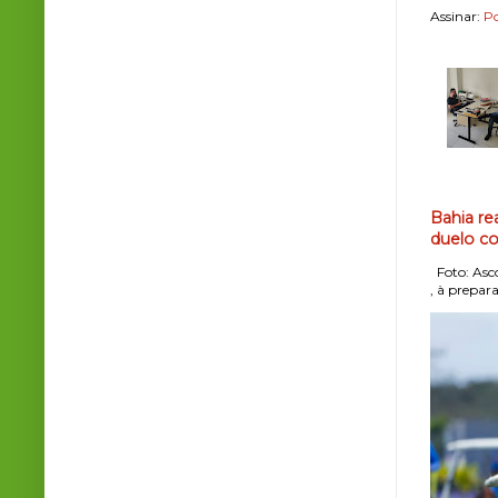
Assinar:
Po
Bahia re
duelo co
Foto: Asco
, à prepara