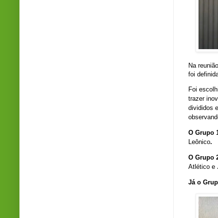
Na reunião
foi defini
Foi escolh
trazer ino
divididos 
observand
O Grupo 
Leônico
.
O Grupo 
Atlético e
Já o Grup