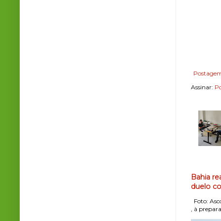
Postagem
Assinar:
Po
Bahia re
duelo co
Foto: Asco
, à prepara