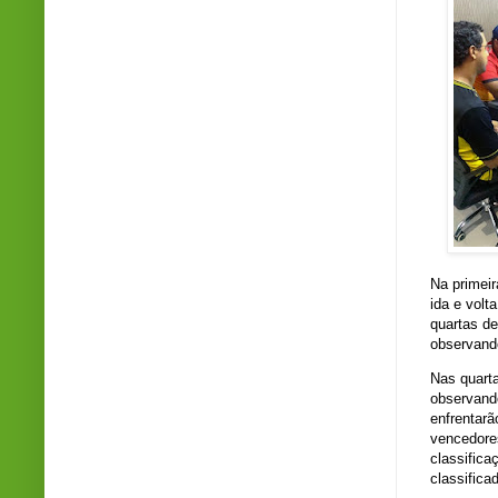
Na primeir
ida e volt
quartas de
observando
Nas quarta
observando
enfrentarã
vencedore
classifica
classifica