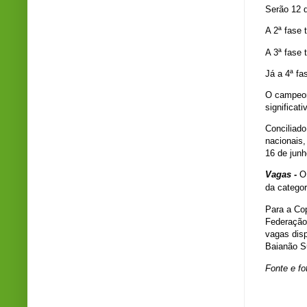
Serão 12 d
A 2ª fase 
A 3ª fase 
Já a 4ª f
O campeon
significat
Conciliad
nacionais
16 de junh
Vagas -
O 
da categor
Para a Cop
Federação
vagas disp
Baianão S
Fonte e fo