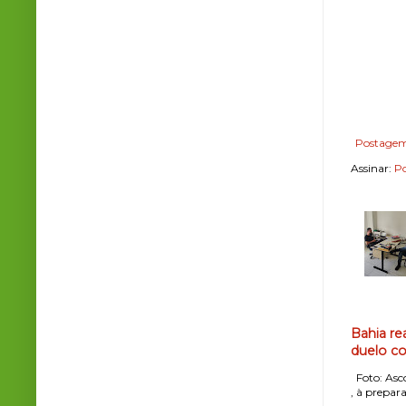
Postagem
Assinar:
Po
Bahia re
duelo co
Foto: Asco
, à prepara