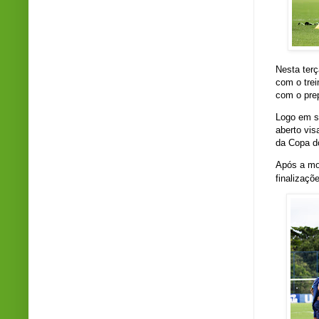
Nesta terç
com o trei
com o pre
Logo em s
aberto vis
da Copa do
Após a mo
finalizaçõ