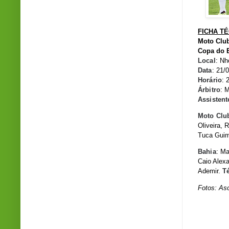
FICHA T
Moto Club
Copa do B
Local
: Nh
Data
: 21/
Horário
: 
Árbitro
: 
Assistent
Moto Clu
Oliveira, 
Tuca Guim
Bahia
: Ma
Caio Alexa
Ademir.
T
Fotos: As