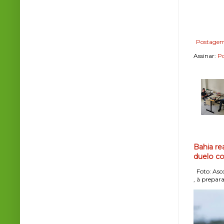
Postagem
Assinar:
Po
Bahia re
duelo co
Foto: Asco
, à prepara