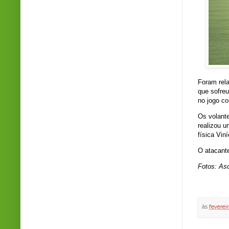
Foram rela
que sofreu
no jogo co
Os volant
realizou u
física Vin
O atacant
Fotos: As
às
feverei