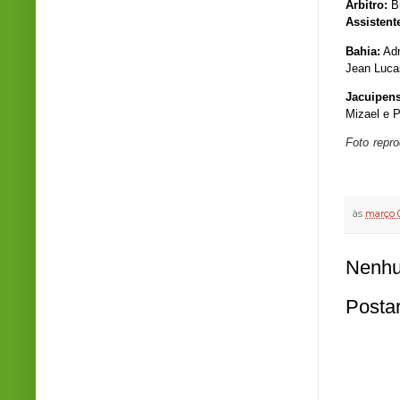
Árbitro:
B
Assistent
Bahia:
Adr
Jean Lucas
Jacuipen
Mizael e P
Foto repr
às
março 
Nenhu
Posta