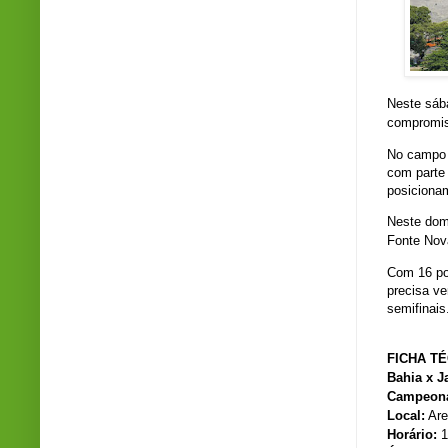
Neste sába
compromis
No campo 
com parte 
posiciona
Neste domi
Fonte Nova
Com 16 pon
precisa ve
semifinais
FICHA T
Bahia x J
Campeona
Local:
Are
Horário:
1