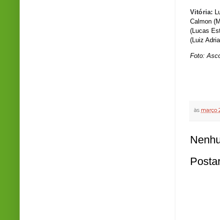
Vitória:
L
Calmon (Ma
(Lucas Es
(Luiz Adri
Foto: Asc
às
março 2
Nenhu
Posta