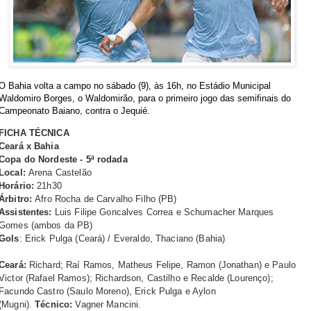
O Bahia volta a campo no sábado (9), às 16h, no Estádio Municipal
Waldomiro Borges, o Waldomirão, para o primeiro jogo das semifinais do
Campeonato Baiano, contra o Jequié.
FICHA TÉCNICA
Ceará x Bahia
Copa do Nordeste - 5ª rodada
Local:
Arena Castelão
Horário:
21h30
Árbitro:
Afro Rocha de Carvalho Filho (PB)
Assistentes:
Luis Filipe Goncalves Correa e Schumacher Marques
Gomes (ambos da PB)
Gols
: Erick Pulga (Ceará) / Everaldo, Thaciano (Bahia)
Ceará:
Richard; Raí Ramos, Matheus Felipe, Ramon (Jonathan) e Paulo
Victor (Rafael Ramos); Richardson, Castilho e Recalde (Lourenço);
Facundo Castro (Saulo Moreno), Erick Pulga e Aylon
(Mugni).
Técnico:
Vagner Mancini.