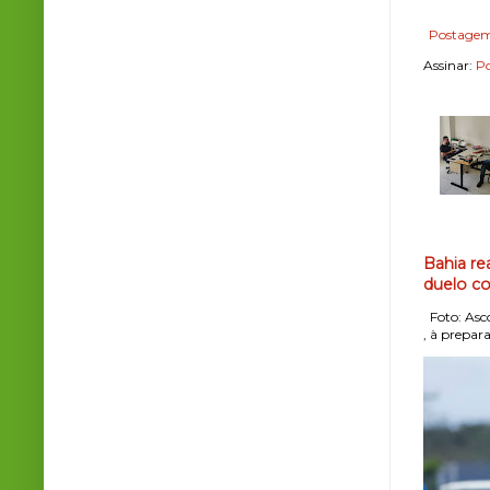
Postagem
Assinar:
Po
Bahia re
duelo co
Foto: Asco
, à prepara