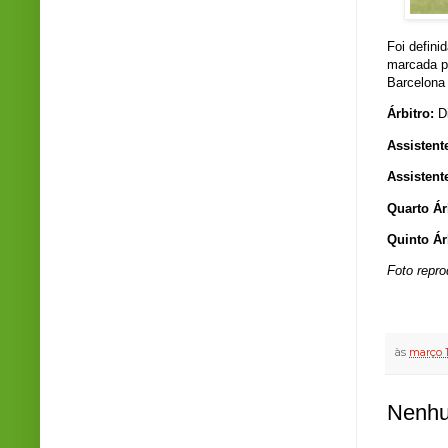
Foi defini
marcada pa
Barcelona 
Árbitro:
D
Assistent
Assistent
Quarto Ár
Quinto Ár
Foto repr
às
março 1
Nenhu