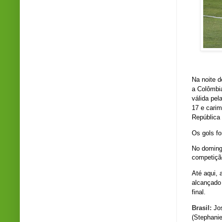
Cré
Na noite d
a Colômbi
válida pel
17
e carim
República
Os gols f
No domingo
competição
Até aqui, 
alcançado 
final.
Brasil:
Jos
(Stephani