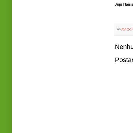
Juju Harris
às
março 
Nenhu
Posta