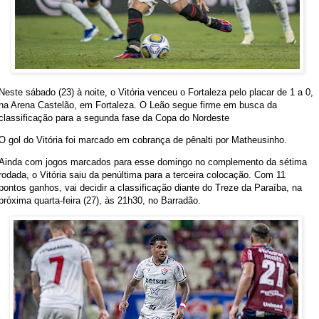
Neste sábado (23) à noite, o Vitória venceu o Fortaleza pelo placar de 1 a 0,
na Arena Castelão, em Fortaleza. O Leão segue firme em busca da
classificação para a segunda fase da Copa do Nordeste
O gol do Vitória foi marcado em cobrança de pênalti por Matheusinho.
Ainda com jogos marcados para esse domingo no complemento da sétima
rodada, o Vitória saiu da penúltima para a terceira colocação. Com 11
pontos ganhos, vai decidir a classificação diante do Treze da Paraíba, na
próxima quarta-feira (27), às 21h30, no Barradão.