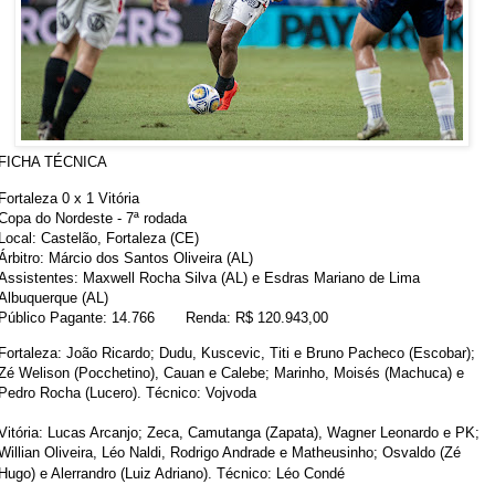
FICHA TÉCNICA
Fortaleza 0 x 1 Vitória
Copa do Nordeste - 7ª rodada
Local: Castelão, Fortaleza (CE)
Árbitro: Márcio dos Santos Oliveira (AL)
Assistentes: Maxwell Rocha Silva (AL) e Esdras Mariano de Lima
Albuquerque (AL)
Público Pagante: 14.766
Renda: R$ 120.943,00
Fortaleza: João Ricardo; Dudu, Kuscevic, Titi e Bruno Pacheco (Escobar);
Zé Welison (Pocchetino), Cauan e Calebe; Marinho, Moisés (Machuca) e
Pedro Rocha (Lucero). Técnico: Vojvoda
Vitória: Lucas Arcanjo; Zeca, Camutanga (Zapata), Wagner Leonardo e PK;
Willian Oliveira, Léo Naldi, Rodrigo Andrade e Matheusinho; Osvaldo (Zé
Hugo) e Alerrandro (Luiz Adriano). Técnico: Léo Condé