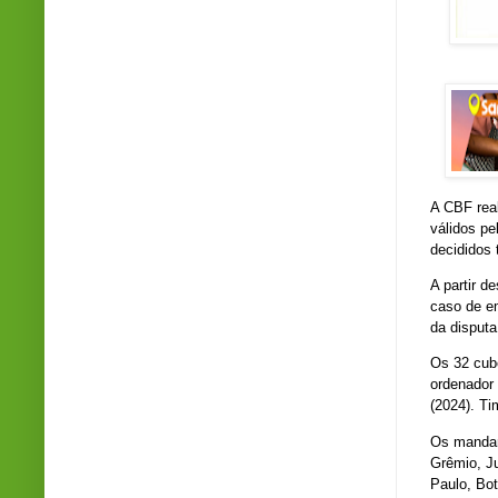
A CBF real
válidos pe
decididos
A partir d
caso de e
da disputa
Os 32 cube
ordenador
(2024). Ti
Os mandant
Grêmio, J
Paulo, Bot