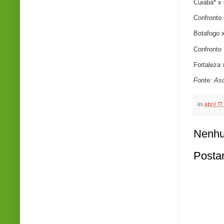
Cuiabá* x
Confronto 
Botafogo x
Confronto 
Fortaleza
Fonte: As
às
abril 17
Nenhu
Posta