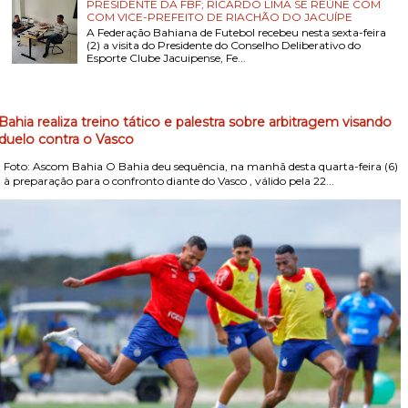
PRESIDENTE DA FBF; RICARDO LIMA SE REÚNE COM
COM VICE-PREFEITO DE RIACHÃO DO JACUÍPE
A Federação Bahiana de Futebol recebeu nesta sexta-feira
(2) a visita do Presidente do Conselho Deliberativo do
Esporte Clube Jacuipense, Fe...
Bahia realiza treino tático e palestra sobre arbitragem visando
duelo contra o Vasco
Foto: Ascom Bahia O Bahia deu sequência, na manhã desta quarta-feira (6)
, à preparação para o confronto diante do Vasco , válido pela 22...