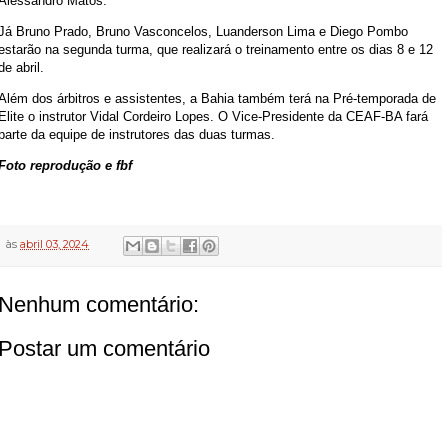
Alessandro Matos.
Já Bruno Prado, Bruno Vasconcelos, Luanderson Lima e Diego Pombo
estarão na segunda turma, que realizará o treinamento entre os dias 8 e 12
de abril.
Além dos árbitros e assistentes, a Bahia também terá na Pré-temporada de
Elite o instrutor Vidal Cordeiro Lopes. O Vice-Presidente da CEAF-BA fará
parte da equipe de instrutores das duas turmas.
Foto reprodução e fbf
às
abril 03, 2024
Nenhum comentário:
Postar um comentário