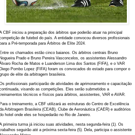
A CBF iniciou a preparação dos árbitros que poderão atuar na principal
competição de futebol do país. A entidade convocou diversos profissionais
para a Pré-temporada para Árbitros de Elite 2024.
Entre os chamados estão cinco baianos. Os árbitros centrais Bruno
Nogueira Prado e Bruno Pereira Vasconcelos, os assistentes Alessandro
Álvaro Rocha de Matos e Luanderson Lima dos Santos (FIFA), e o VAR
Diego Pombo Lopez (FIFA) foram os convocados do estado para compor o
grupo de elite da arbitragem brasileira.
Os profissionais participarão de atividades de aprimoramento e capacitação
continuada, visando as competições. Eles serão submetidos a
treinamentos técnicos e físicos para árbitros, assistentes, VAR e AVAR.
Para o treinamento, a CBF utilizará as estruturas do Centro de Excelência
da Arbitragem Brasileira (CEAB), Clube de Aeronáutica (CAER) e auditórios
do hotel onde eles se hospedarão no Rio de Janeiro.
A primeira turma já iniciou suas atividades, nesta segunda-feira (1). Os
trabalhos seguirão até a próxima sexta-feira (5). Dela, participa o assistente