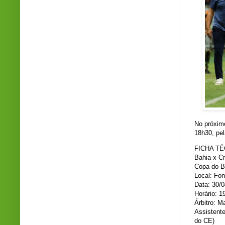
No próximo
18h30, pel
FICHA TÉ
Bahia x C
Copa do Br
Local: Fo
Data: 30/
Horário: 1
Árbitro: M
Assistent
do CE)