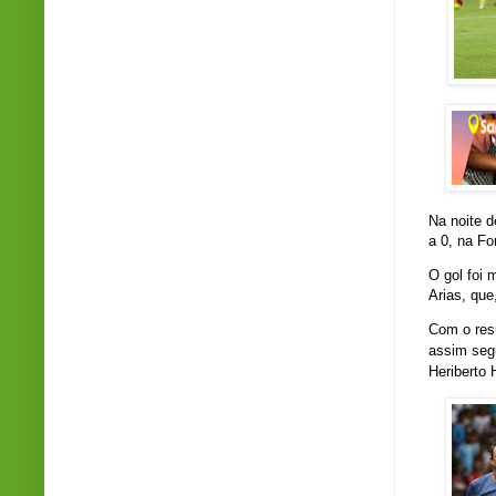
Na noite d
a 0, na Fo
O gol foi
Arias, que,
Com o res
assim segu
Heriberto 