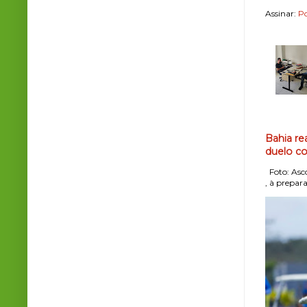
Assinar:
Po
Bahia re
duelo co
Foto: Asco
, à prepara