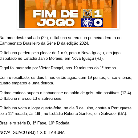
Na tarde deste sábado (22), o Itabuna sofreu sua primeira derrota no
Campeonato Brasileiro da Série D da edição 2024.
O Itabuna perdeu pelo placar de 1 a 0, para o Nova Iguaçu, em jogo
disputado no Estádio Jânio Moraes, em Nova Iguaçu (RJ).
O gol foi marcado por Victor Rangel, aos 19 minutos do 1º tempo.
Com o resultado, os dois times estão agora com 19 pontos, cinco vitórias,
quatro empates e uma derrota.
O time carioca supera o itabunense no saldo de gols: oito positivos (12-4).
O Itabuna marcou 13 e sofreu seis.
O Itabuna volta a jogar quarta-feira, no dia 3 de julho, contra a Portuguesa
pela 11ª rodada, às 19h, no Estádio Roberto Santos, em Salvador (BA).
Brasileiro série D, 1ª Fase, 10ª Rodada
NOVA IGUAÇU (RJ) 1 X 0 ITABUNA