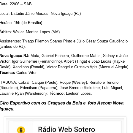
Data: 22/06 – SAB
Local: Estádio Jânio Moraes, Nova Iguaçu (RJ)
Horário: 15h (de Brasília)
Árbitro: Wallas Martins Lopes (MA).
Assistentes: Thiago Filemon Soares Pinto e Júlio César Souza Gaudêncio
(ambos do RJ).
Nova Iguaçu-RJ:
Mota; Gabriel Pinheiro, Guilherme Mattis, Sidney e João
Victor; Igor Guilherme (Fernandinho), Albert (Tinga) e João Lucas (Kayke
David); Xandinho (Ronald), Victor Rangel e Gustavo Apis (Maxsuel Alegria).
Técnico:
Carlos Vitor
ITABUNA: Cabral; Caíque (Paulo), Roque (Wesley), Renato e Tenório
(Riquelme); Edenilson (Papaterra), José Breno e Rickelme; Luís Miguel,
Lawan e Ryan (Wanderson);
Técnico:
Laelson Lopes.
Giro Esportivo com os Craques da Bola e foto Ascom Nova
Iguaçu.