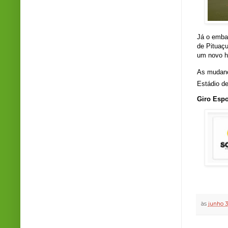
Já o embat
de Pituaçu
um novo ho
As mudança
Estádio de
Giro Espo
às
junho 3