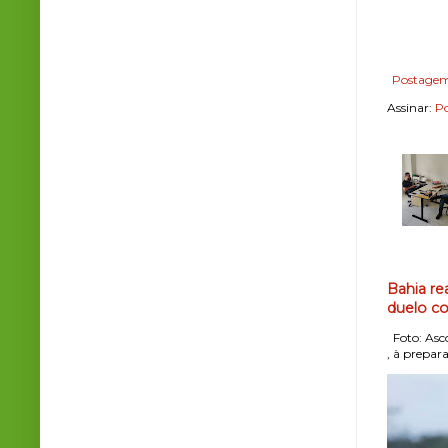
Postagem
Assinar:
Po
Bahia re
duelo co
Foto: Asco
, à prepara