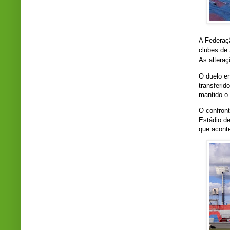
A Federaçã
clubes de 
As altera
O duelo en
transferid
mantido o 
O confront
Estádio de
que aconte