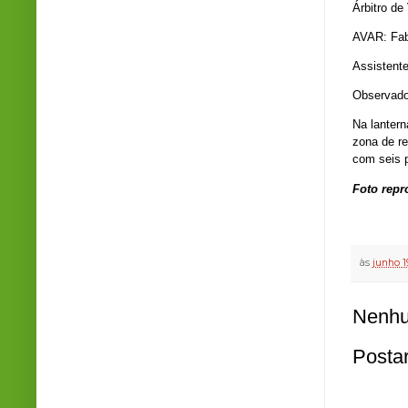
Árbitro de
AVAR: Fab
Assistente
Observado
Na lantern
zona de r
com seis 
Foto rep
às
junho 1
Nenhu
Posta