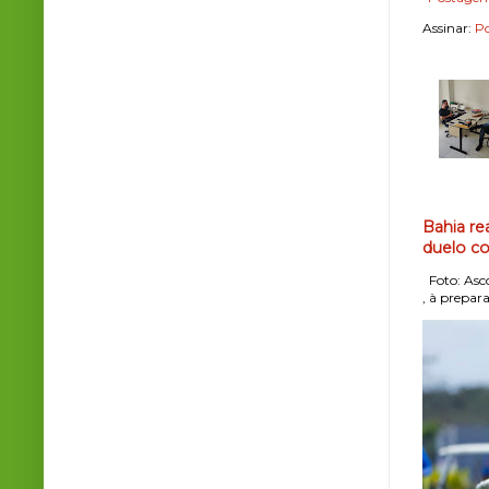
Assinar:
Po
Bahia re
duelo co
Foto: Asco
, à prepara