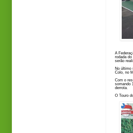
Foto:
A Federaçã
rodada do 
serão real
No último
Colo, no M
Com o res
somando 1
derrota.
O Touro do