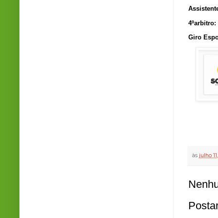
Assistent
4ºarbitro:
Giro Espo
às
julho 11
Nenhu
Posta