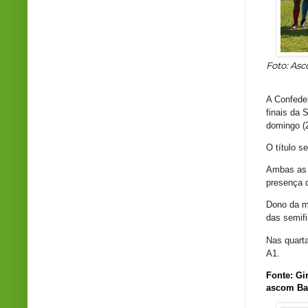
Foto: As
A Confeder
finais da 
domingo (
O título s
Ambas as p
presença 
Dono da m
das semifi
Nas quarta
A1.
Fonte: Gi
ascom Ba