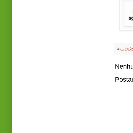
às
julho 2
Nenhu
Posta