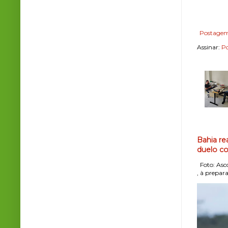
Postagem
Assinar:
Po
Bahia re
duelo co
Foto: Asco
, à prepara