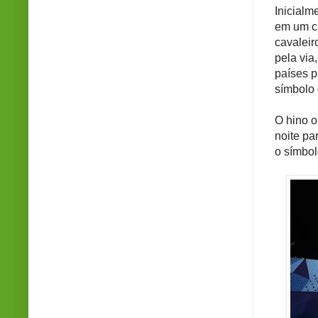
Inicialm
em um ca
cavaleir
pela via
países p
símbolo 
O hino o
noite pa
o símbol