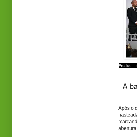
Presidente
A ba
Após o d
hasteada
marcand
abertura