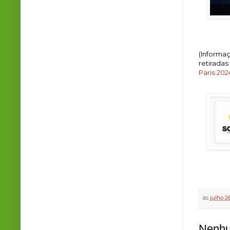
(Informa
retiradas
Paris 202
às
julho 2
Nenhu