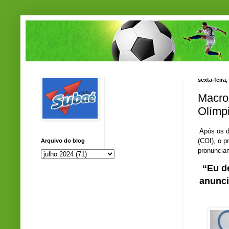
sexta-feira,
Macro
Olímp
Após os d
(COI), o 
Arquivo do blog
pronuncia
“Eu d
anunci