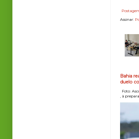
Postagem
Assinar:
Po
Bahia re
duelo co
Foto: Asco
, à prepara