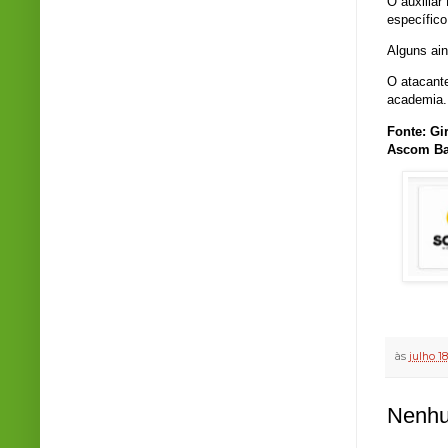
O auxilia
específico
Alguns ain
O atacante
academia.
Fonte: Gi
Ascom Ba
às
julho 1
Nenhu