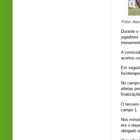
Foto: As
Durante o
jogadores 
treinament
A comissã
acertos co
Em seguida
fisiotera
No campo 
atletas p
finalizaçõ
O terceiro
campo 1.
Nos minuto
era o resp
obrigado a 